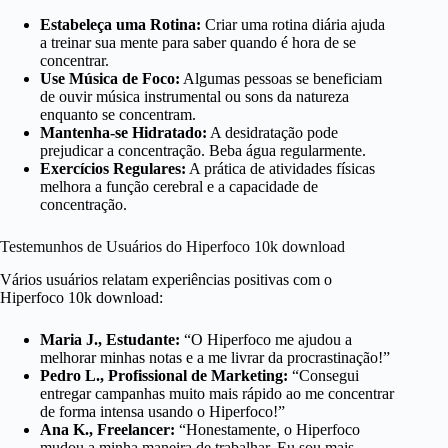
Estabeleça uma Rotina:
Criar uma rotina diária ajuda
a treinar sua mente para saber quando é hora de se
concentrar.
Use Música de Foco:
Algumas pessoas se beneficiam
de ouvir música instrumental ou sons da natureza
enquanto se concentram.
Mantenha-se Hidratado:
A desidratação pode
prejudicar a concentração. Beba água regularmente.
Exercícios Regulares:
A prática de atividades físicas
melhora a função cerebral e a capacidade de
concentração.
Testemunhos de Usuários do Hiperfoco 10k download
Vários usuários relatam experiências positivas com o
Hiperfoco 10k download:
Maria J., Estudante:
“O Hiperfoco me ajudou a
melhorar minhas notas e a me livrar da procrastinação!”
Pedro L., Profissional de Marketing:
“Consegui
entregar campanhas muito mais rápido ao me concentrar
de forma intensa usando o Hiperfoco!”
Ana K., Freelancer:
“Honestamente, o Hiperfoco
mudou a minha maneira de trabalhar. Eu sou mais